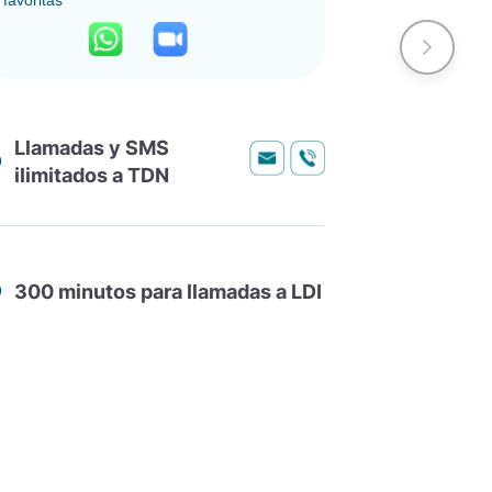
favoritas
favoritas
Llamadas y SMS
Llamada
ilimitados a TDN
ilimitad
300 minutos para llamadas a LDI
300 min