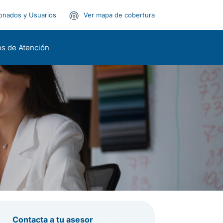
onados y Usuarios
Ver mapa de cobertura
s de Atención
)
Contacta a tu asesor