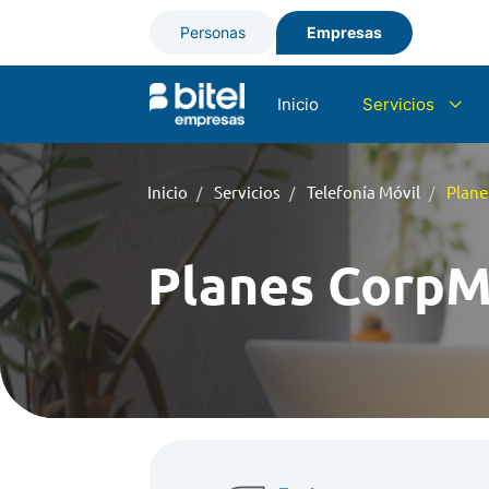
Personas
Empresas
Inicio
Servicios
Internet dedica
Inicio
Servicios
Telefonía Móvil
Plane
Telefonía Móvil
Planes CorpM
SMS Multiredes
Telefonía Fija -
Interconexión 