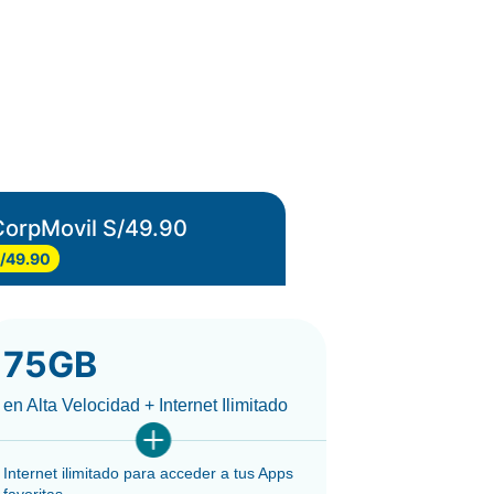
CorpMovil S/49.90
CorpMovil
/49.90
S/55.90
75GB
100
en Alta Velocidad + Internet Ilimitado
en Alta Velo
Internet ilimitado para acceder a tus Apps
Internet ilim