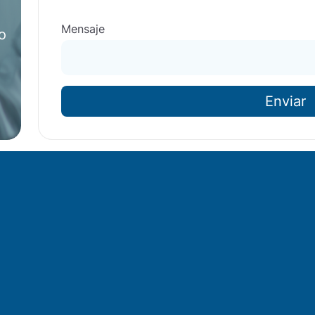
Mensaje
o
o
Enviar