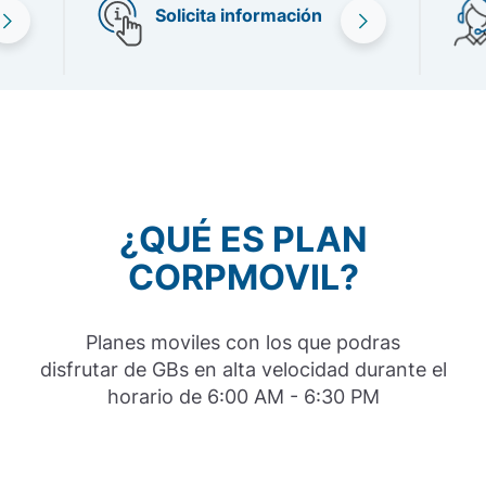
Solicita información
ispositivos
Operaciones Digitales
Planes M2M
M-Suite
Firma Digital
Repositorio
Bitel Cloud
Planes Datos
Virtual Office
V-Server
Buscar certificado
¿QUÉ ES PLAN
CORPMOVIL?
Planes moviles con los que podras
disfrutar de GBs en alta velocidad durante el
horario de 6:00 AM - 6:30 PM