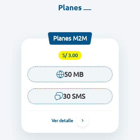
Planes
Planes M2M
S/ 3.00
50 MB
30 SMS
Ver detalle