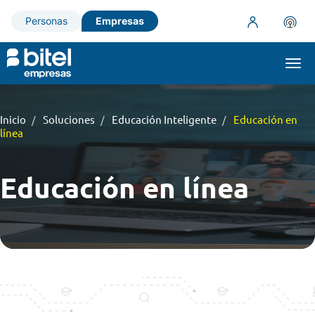
Personas
Empresas
Togg
navi
Inicio
Soluciones
Educación Inteligente
Educación en
línea
Educación en línea