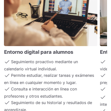
Entorno digital para alumnos
Ento
Seguimiento proactivo mediante un
Co
calendario virtual individual.
video,
Permite estudiar, realizar tareas y exámenes
Ex
e
en línea en cualquier momento y lugar.
pregu
Consulta e interacción en línea con
Ge
profesores y otros estudiantes.
In
Seguimiento de su historial y resultados de
inter
aprendizaje.
Vi